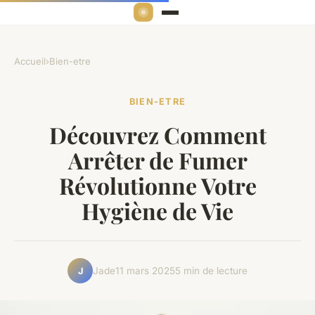
Accueil
›
Bien-etre
BIEN-ETRE
Découvrez Comment
Arrêter de Fumer
Révolutionne Votre
Hygiène de Vie
Jade
11 mars 2025
5 min de lecture
J