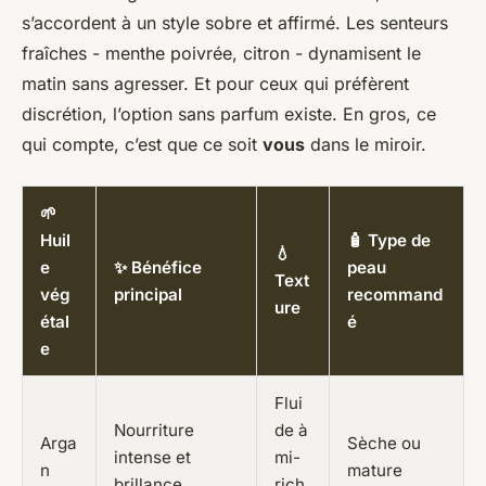
s’accordent à un style sobre et affirmé. Les senteurs
fraîches - menthe poivrée, citron - dynamisent le
matin sans agresser. Et pour ceux qui préfèrent
discrétion, l’option sans parfum existe. En gros, ce
qui compte, c’est que ce soit
vous
dans le miroir.
🌱
Huil
🧴 Type de
💧
e
✨ Bénéfice
peau
Text
vég
principal
recommand
ure
étal
é
e
Flui
Nourriture
de à
Arga
Sèche ou
intense et
mi-
n
mature
brillance
rich