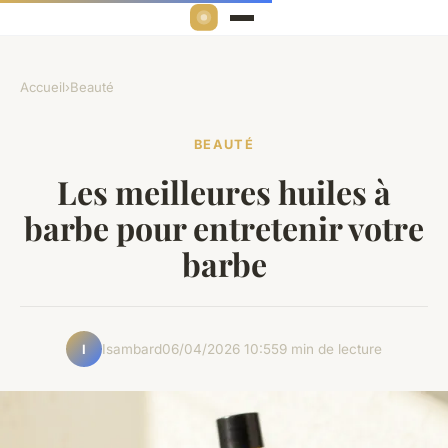
Accueil
›
Beauté
BEAUTÉ
Les meilleures huiles à
barbe pour entretenir votre
barbe
Isambard
06/04/2026 10:55
9 min de lecture
I