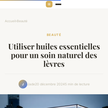
Accueil
›
Beauté
BEAUTÉ
Utiliser huiles essentielles
pour un soin naturel des
lèvres
Jade
20 décembre 2024
5 min de lecture
J